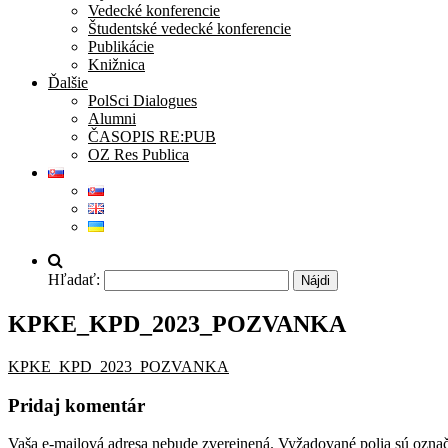
Vedecké konferencie
Študentské vedecké konferencie
Publikácie
Knižnica
Ďalšie
PolSci Dialogues
Alumni
ČASOPIS RE:PUB
OZ Res Publica
Hľadať:
KPKE_KPD_2023_POZVANKA
KPKE_KPD_2023_POZVANKA
Pridaj komentár
Vaša e-mailová adresa nebude zverejnená.
Vyžadované polia sú ozna