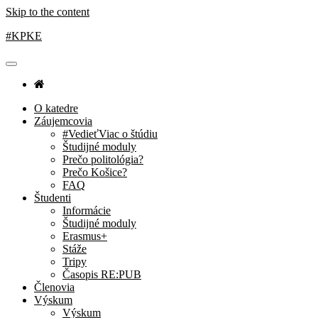
Skip to the content
#KPKE
O katedre
Záujemcovia
#VedieťViac o štúdiu
Študijné moduly
Prečo politológia?
Prečo Košice?
FAQ
Študenti
Informácie
Študijné moduly
Erasmus+
Stáže
Tripy
Časopis RE:PUB
Členovia
Výskum
Výskum