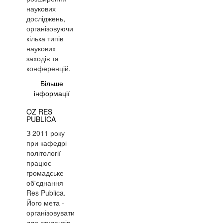
наукових
досліджень,
організовуючи
кілька типів
наукових
заходів та
конференцій.
Більше
інформації
OZ RES
PUBLICA
З 2011 року
при кафедрі
політології
працює
громадське
об'єднання
Res Publica.
Його мета -
організовувати
для студентів