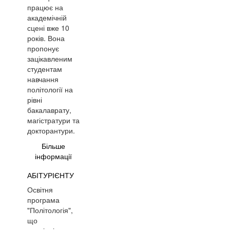
працює на
академічній
сцені вже 10
років. Вона
пропонує
зацікавленим
студентам
навчання
політології на
рівні
бакалаврату,
магістратури та
докторантури.
Більше
інформації
АБІТУРІЄНТУ
Освітня
програма
"Політологія",
що