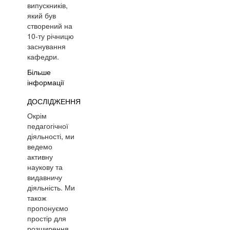
випускників,
який був
створений на
10-ту річницю
заснування
кафедри.
Більше
інформації
ДОСЛІДЖЕННЯ
Окрім
педагогічної
діяльності, ми
ведемо
активну
наукову та
видавничу
діяльність. Ми
також
пропонуємо
простір для
розширення