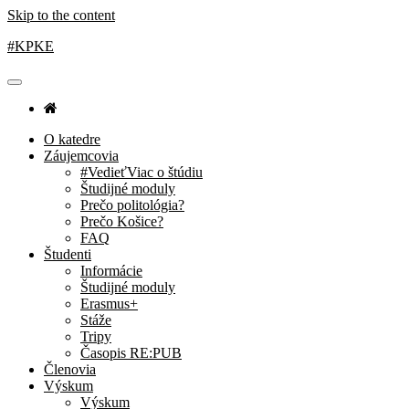
Skip to the content
#KPKE
O katedre
Záujemcovia
#VedieťViac o štúdiu
Študijné moduly
Prečo politológia?
Prečo Košice?
FAQ
Študenti
Informácie
Študijné moduly
Erasmus+
Stáže
Tripy
Časopis RE:PUB
Členovia
Výskum
Výskum