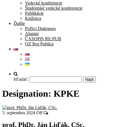
Vedecké konferencie
Študentské vedecké konferencie
Publikácie
Knižnica
Ďalšie
PolSci Dialogues
Alumni
ČASOPIS RE:PUB
OZ Res Publica
Hľadať:
Designation:
KPKE
5. septembra 2024
Off
prof. PhDr. Ján Liďák, CSc.