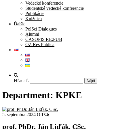
Vedecké konferencie
Študentské vedecké konferencie
Publikácie
Knižnica
Ďalšie
PolSci Dialogues
Alumni
ČASOPIS RE:PUB
OZ Res Publica
Hľadať:
Department:
KPKE
5. septembra 2024
Off
prof. PhDr. Ján Liďák, CSc.