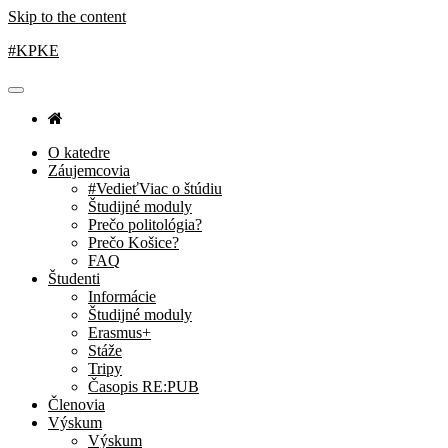
Skip to the content
#KPKE
O katedre
Záujemcovia
#VedieťViac o štúdiu
Študijné moduly
Prečo politológia?
Prečo Košice?
FAQ
Študenti
Informácie
Študijné moduly
Erasmus+
Stáže
Tripy
Časopis RE:PUB
Členovia
Výskum
Výskum