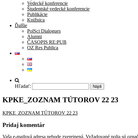
Vedecké konferencie
Študentské vedecké konferencie
Publikácie
Knižnica
Ďalšie
PolSci Dialogues
Alumni
ČASOPIS RE:PUB
OZ Res Publica
Hľadať:
KPKE_ZOZNAM TÚTOROV 22 23
KPKE_ZOZNAM TÚTOROV 22 23
Pridaj komentár
Vaša e-mailová adresa nebude zverejnená.
Vyžadované polia sú ozna