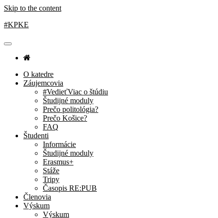
Skip to the content
#KPKE
O katedre
Záujemcovia
#VedieťViac o štúdiu
Študijné moduly
Prečo politológia?
Prečo Košice?
FAQ
Študenti
Informácie
Študijné moduly
Erasmus+
Stáže
Tripy
Časopis RE:PUB
Členovia
Výskum
Výskum