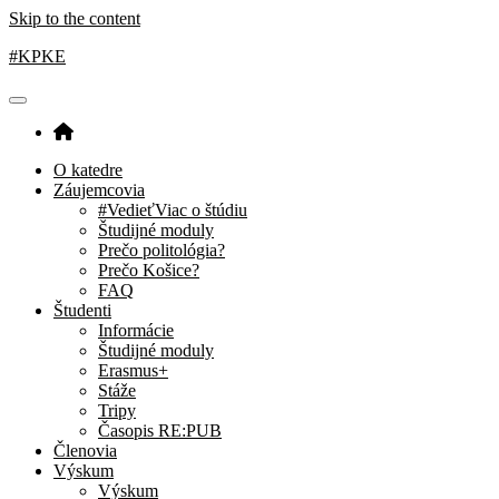
Skip to the content
#KPKE
O katedre
Záujemcovia
#VedieťViac o štúdiu
Študijné moduly
Prečo politológia?
Prečo Košice?
FAQ
Študenti
Informácie
Študijné moduly
Erasmus+
Stáže
Tripy
Časopis RE:PUB
Členovia
Výskum
Výskum